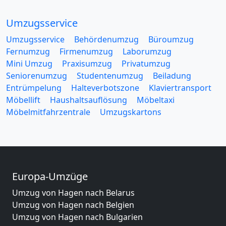
Umzugsservice
Umzugsservice
Behördenumzug
Büroumzug
Fernumzug
Firmenumzug
Laborumzug
Mini Umzug
Praxisumzug
Privatumzug
Seniorenumzug
Studentenumzug
Beiladung
Entrümpelung
Halteverbotszone
Klaviertransport
Möbellift
Haushaltsauflösung
Möbeltaxi
Möbelmitfahrzentrale
Umzugskartons
Europa-Umzüge
Umzug von Hagen nach Belarus
Umzug von Hagen nach Belgien
Umzug von Hagen nach Bulgarien