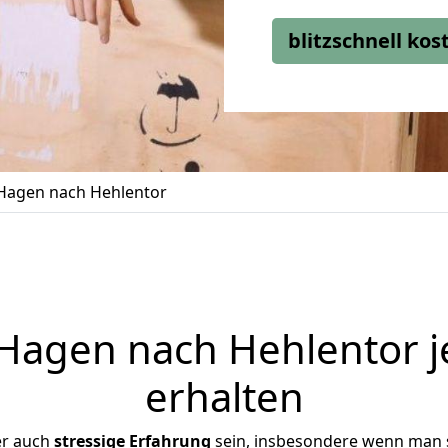
blitzschnell ko
Hagen nach Hehlentor
agen nach Hehlentor j
erhalten
er auch
stressige
Erfahrung
sein, insbesondere wenn man 