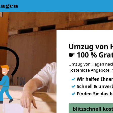
Hagen
Umzug von H
☛ 100 % Gra
Umzug von Hagen nach
Kostenlose Angebote i
✓
Wir helfen Ihne
✓
Schnell & unverb
✓
Finden Sie das 
blitzschnell ko