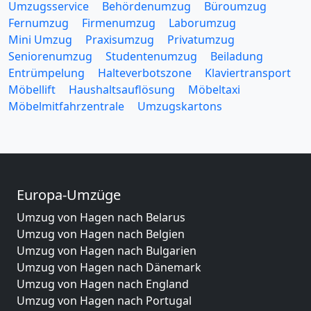
Umzugsservice
Behördenumzug
Büroumzug
Fernumzug
Firmenumzug
Laborumzug
Mini Umzug
Praxisumzug
Privatumzug
Seniorenumzug
Studentenumzug
Beiladung
Entrümpelung
Halteverbotszone
Klaviertransport
Möbellift
Haushaltsauflösung
Möbeltaxi
Möbelmitfahrzentrale
Umzugskartons
Europa-Umzüge
Umzug von Hagen nach Belarus
Umzug von Hagen nach Belgien
Umzug von Hagen nach Bulgarien
Umzug von Hagen nach Dänemark
Umzug von Hagen nach England
Umzug von Hagen nach Portugal