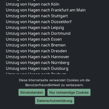
Umzug von Hagen nach Köln
Umzug von Hagen nach Frankfurt am Main
Umzug von Hagen nach Stuttgart
Umzug von Hagen nach Düsseldorf
Umzug von Hagen nach Leipzig
Umzug von Hagen nach Dortmund
Umzug von Hagen nach Essen
Umzug von Hagen nach Bremen
Umzug von Hagen nach Dresden
Umzug von Hagen nach Hannover
Umzug von Hagen nach Nürnberg
Umzug von Hagen nach Duisburg
Umzug von Hagen nach Bochum
Umzug von Hagen nach Wuppertal
Diese Internetseite verwendet Cookies um die
Benutzerfreundlichkeit zu verbessern.
Umzug von Hagen nach Bielefeld
Umzug von Hagen nach Bonn
Einverstanden
Nur notwendige Cookies
Umzug von Hagen nach Münster
Datenschutzerklärung
Internationale-Umzüge