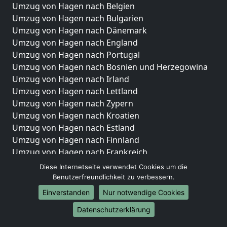
Umzug von Hagen nach Belgien
Umzug von Hagen nach Bulgarien
Umzug von Hagen nach Dänemark
Umzug von Hagen nach England
Umzug von Hagen nach Portugal
Umzug von Hagen nach Bosnien und Herzegowina
Umzug von Hagen nach Irland
Umzug von Hagen nach Lettland
Umzug von Hagen nach Zypern
Umzug von Hagen nach Kroatien
Umzug von Hagen nach Estland
Umzug von Hagen nach Finnland
Umzug von Hagen nach Frankreich
Umzug von Hagen nach Griechenland
Diese Internetseite verwendet Cookies um die
Umzug von Hagen nach Italien
Benutzerfreundlichkeit zu verbessern.
Umzug von Hagen nach Liechtenstein
Einverstanden
Nur notwendige Cookies
Umzug von Hagen nach Luxemburg
Datenschutzerklärung
Umzug von Hagen nach Niederlande
Umzug von Hagen nach Norwegen