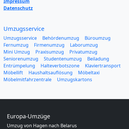
Impressum
Datenschutz
Umzugsservice
Umzugsservice
Behördenumzug
Büroumzug
Fernumzug
Firmenumzug
Laborumzug
Mini Umzug
Praxisumzug
Privatumzug
Seniorenumzug
Studentenumzug
Beiladung
Entrümpelung
Halteverbotszone
Klaviertransport
Möbellift
Haushaltsauflösung
Möbeltaxi
Möbelmitfahrzentrale
Umzugskartons
Europa-Umzüge
Umzug von Hagen nach Belarus