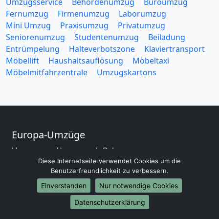
Umzugsservice
Behördenumzug
Büroumzug
Fernumzug
Firmenumzug
Laborumzug
Mini Umzug
Praxisumzug
Privatumzug
Seniorenumzug
Studentenumzug
Beiladung
Entrümpelung
Halteverbotszone
Klaviertransport
Möbellift
Haushaltsauflösung
Möbeltaxi
Möbelmitfahrzentrale
Umzugskartons
Europa-Umzüge
Umzug von Hagen nach Belarus
Diese Internetseite verwendet Cookies um die
Umzug von Hagen nach Belgien
Benutzerfreundlichkeit zu verbessern.
Umzug von Hagen nach Bulgarien
Umzug von Hagen nach Dänemark
Einverstanden
Nur notwendige Cookies
Umzug von Hagen nach England
Datenschutzerklärung
Umzug von Hagen nach Portugal