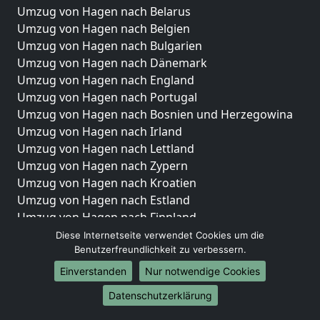
Umzug von Hagen nach Belarus
Umzug von Hagen nach Belgien
Umzug von Hagen nach Bulgarien
Umzug von Hagen nach Dänemark
Umzug von Hagen nach England
Umzug von Hagen nach Portugal
Umzug von Hagen nach Bosnien und Herzegowina
Umzug von Hagen nach Irland
Umzug von Hagen nach Lettland
Umzug von Hagen nach Zypern
Umzug von Hagen nach Kroatien
Umzug von Hagen nach Estland
Umzug von Hagen nach Finnland
Umzug von Hagen nach Frankreich
Diese Internetseite verwendet Cookies um die
Benutzerfreundlichkeit zu verbessern.
Umzug von Hagen nach Griechenland
Umzug von Hagen nach Italien
Einverstanden
Nur notwendige Cookies
Umzug von Hagen nach Liechtenstein
Datenschutzerklärung
Umzug von Hagen nach Luxemburg