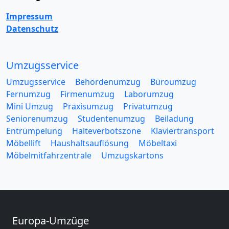
Impressum
Datenschutz
Umzugsservice
Umzugsservice
Behördenumzug
Büroumzug
Fernumzug
Firmenumzug
Laborumzug
Mini Umzug
Praxisumzug
Privatumzug
Seniorenumzug
Studentenumzug
Beiladung
Entrümpelung
Halteverbotszone
Klaviertransport
Möbellift
Haushaltsauflösung
Möbeltaxi
Möbelmitfahrzentrale
Umzugskartons
Europa-Umzüge