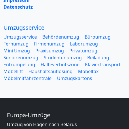
Impressum
Datenschutz
Umzugsservice
Umzugsservice
Behördenumzug
Büroumzug
Fernumzug
Firmenumzug
Laborumzug
Mini Umzug
Praxisumzug
Privatumzug
Seniorenumzug
Studentenumzug
Beiladung
Entrümpelung
Halteverbotszone
Klaviertransport
Möbellift
Haushaltsauflösung
Möbeltaxi
Möbelmitfahrzentrale
Umzugskartons
Europa-Umzüge
Umzug von Hagen nach Belarus