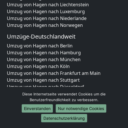
Umzug von Hagen nach Liechtenstein
Umzug von Hagen nach Luxemburg
Umzug von Hagen nach Niederlande
Umzug von Hagen nach Norwegen
Umzüge-Deutschlandweit
Umzug von Hagen nach Berlin
Umzug von Hagen nach Hamburg
Umzug von Hagen nach München
Umzug von Hagen nach Köln
Umzug von Hagen nach Frankfurt am Main
Umzug von Hagen nach Stuttgart
Umzug von Hagen nach Düsseldorf
Umzug von Hagen nach Leipzig
Diese Internetseite verwendet Cookies um die
Umzug von Hagen nach Dortmund
Benutzerfreundlichkeit zu verbessern.
Umzug von Hagen nach Essen
Einverstanden
Nur notwendige Cookies
Umzug von Hagen nach Bremen
Datenschutzerklärung
Umzug von Hagen nach Dresden
Umzug von Hagen nach Hannover