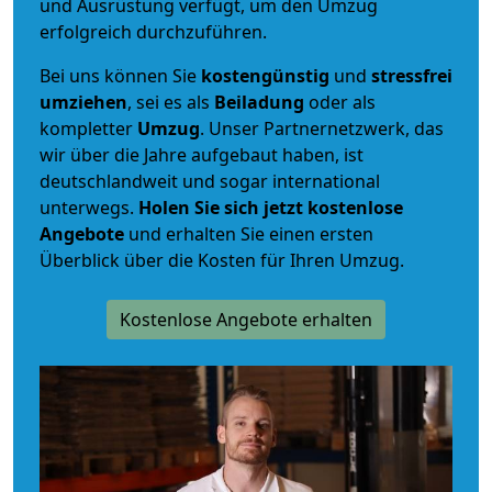
und Ausrüstung verfügt, um den Umzug
erfolgreich durchzuführen.
Bei uns können Sie
kostengünstig
und
stressfrei
umziehen
, sei es als
Beiladung
oder als
kompletter
Umzug
. Unser Partnernetzwerk, das
wir über die Jahre aufgebaut haben, ist
deutschlandweit und sogar international
unterwegs.
Holen Sie sich jetzt kostenlose
Angebote
und erhalten Sie einen ersten
Überblick über die Kosten für Ihren Umzug.
Kostenlose Angebote erhalten