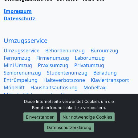
Impressum
Datenschutz
Umzugsservice
Umzugsservice
Behördenumzug
Büroumzug
Fernumzug
Firmenumzug
Laborumzug
Mini Umzug
Praxisumzug
Privatumzug
Seniorenumzug
Studentenumzug
Beiladung
Entrümpelung
Halteverbotszone
Klaviertransport
Möbellift
Haushaltsauflösung
Möbeltaxi
Möbelmitfahrzentrale
Umzugskartons
Diese Internetseite verwendet Cookies um die
Benutzerfreundlichkeit zu verbessern.
Einverstanden
Nur notwendige Cookies
Datenschutzerklärung
Europa-Umzüge