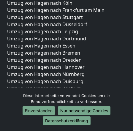
Umzug von Hagen nach Köln
Umzug von Hagen nach Frankfurt am Main
Umzug von Hagen nach Stuttgart
Umzug von Hagen nach Düsseldorf
Umzug von Hagen nach Leipzig
Umzug von Hagen nach Dortmund
Umzug von Hagen nach Essen
Umzug von Hagen nach Bremen
Umzug von Hagen nach Dresden
Umzug von Hagen nach Hannover
Umzug von Hagen nach Nürnberg
Umzug von Hagen nach Duisburg
Umzug von Hagen nach Bochum
Umzug von Hagen nach Wuppertal
Diese Internetseite verwendet Cookies um die
Benutzerfreundlichkeit zu verbessern.
Umzug von Hagen nach Bielefeld
Umzug von Hagen nach Bonn
Einverstanden
Nur notwendige Cookies
Umzug von Hagen nach Münster
Datenschutzerklärung
Internationale-Umzüge