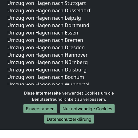
Umzug von Hagen nach Stuttgart
Umzug von Hagen nach Düsseldorf
Umzug von Hagen nach Leipzig
Umzug von Hagen nach Dortmund
Umzug von Hagen nach Essen
Umzug von Hagen nach Bremen
Umzug von Hagen nach Dresden
Umzug von Hagen nach Hannover
Umzug von Hagen nach Nürnberg
Umzug von Hagen nach Duisburg
Umzug von Hagen nach Bochum
Umzug von Hagen nach Wuppertal
Umzug von Hagen nach Bielefeld
Diese Internetseite verwendet Cookies um die
Umzug von Hagen nach Bonn
Benutzerfreundlichkeit zu verbessern.
Umzug von Hagen nach Münster
Einverstanden
Nur notwendige Cookies
Internationale-Umzüge
Datenschutzerklärung
Umzug von Hagen nach Brasilien
Umzug von Hagen nach Brunei Darussalam