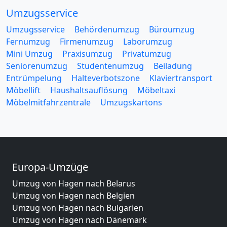
Umzugsservice
Umzugsservice
Behördenumzug
Büroumzug
Fernumzug
Firmenumzug
Laborumzug
Mini Umzug
Praxisumzug
Privatumzug
Seniorenumzug
Studentenumzug
Beiladung
Entrümpelung
Halteverbotszone
Klaviertransport
Möbellift
Haushaltsauflösung
Möbeltaxi
Möbelmitfahrzentrale
Umzugskartons
Europa-Umzüge
Umzug von Hagen nach Belarus
Umzug von Hagen nach Belgien
Umzug von Hagen nach Bulgarien
Umzug von Hagen nach Dänemark