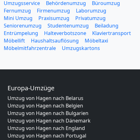
Umzugsservice
Behördenumzug
Büroumzug
Fernumzug
Firmenumzug
Laborumzug
Mini Umzug
Praxisumzug
Privatumzug
Seniorenumzug
Studentenumzug
Beiladung
Entrümpelung
Halteverbotszone
Klaviertransport
Möbellift
Haushaltsauflösung
Möbeltaxi
Möbelmitfahrzentrale
Umzugskartons
Europa-Umzüge
Umzug von Hagen nach Belarus
Umzug von Hagen nach Belgien
Umzug von Hagen nach Bulgarien
Umzug von Hagen nach Dänemark
Umzug von Hagen nach England
Umzug von Hagen nach Portugal