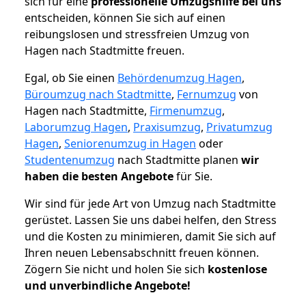
sich für eine
professionelle Umzugshilfe bei uns
entscheiden, können Sie sich auf einen
reibungslosen und stressfreien Umzug von
Hagen nach Stadtmitte freuen.
Egal, ob Sie einen
Behördenumzug Hagen
,
Büroumzug nach Stadtmitte
,
Fernumzug
von
Hagen nach Stadtmitte,
Firmenumzug
,
Laborumzug Hagen
,
Praxisumzug
,
Privatumzug
Hagen
,
Seniorenumzug in Hagen
oder
Studentenumzug
nach Stadtmitte planen
wir
haben die besten Angebote
für Sie.
Wir sind für jede Art von Umzug nach Stadtmitte
gerüstet. Lassen Sie uns dabei helfen, den Stress
und die Kosten zu minimieren, damit Sie sich auf
Ihren neuen Lebensabschnitt freuen können.
Zögern Sie nicht und holen Sie sich
kostenlose
und unverbindliche Angebote!