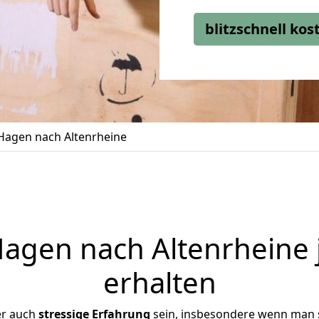
blitzschnell ko
agen nach Altenrheine
gen nach Altenrheine 
erhalten
er auch
stressige
Erfahrung
sein, insbesondere wenn man 