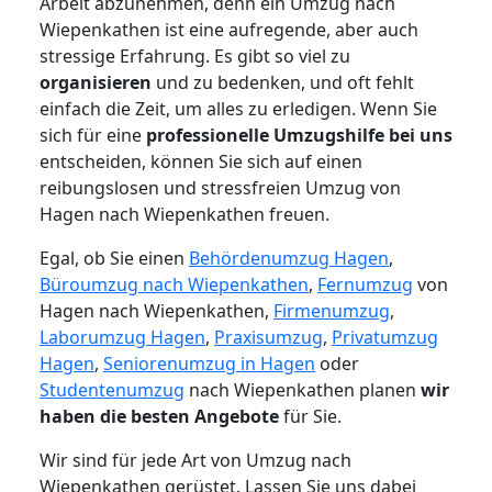
Arbeit abzunehmen, denn ein Umzug nach
Wiepenkathen ist eine aufregende, aber auch
stressige Erfahrung. Es gibt so viel zu
organisieren
und zu bedenken, und oft fehlt
einfach die Zeit, um alles zu erledigen. Wenn Sie
sich für eine
professionelle Umzugshilfe bei uns
entscheiden, können Sie sich auf einen
reibungslosen und stressfreien Umzug von
Hagen nach Wiepenkathen freuen.
Egal, ob Sie einen
Behördenumzug Hagen
,
Büroumzug nach Wiepenkathen
,
Fernumzug
von
Hagen nach Wiepenkathen,
Firmenumzug
,
Laborumzug Hagen
,
Praxisumzug
,
Privatumzug
Hagen
,
Seniorenumzug in Hagen
oder
Studentenumzug
nach Wiepenkathen planen
wir
haben die besten Angebote
für Sie.
Wir sind für jede Art von Umzug nach
Wiepenkathen gerüstet. Lassen Sie uns dabei