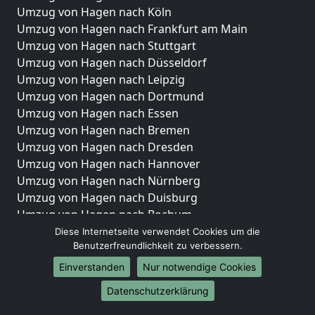
Umzug von Hagen nach Köln
Umzug von Hagen nach Frankfurt am Main
Umzug von Hagen nach Stuttgart
Umzug von Hagen nach Düsseldorf
Umzug von Hagen nach Leipzig
Umzug von Hagen nach Dortmund
Umzug von Hagen nach Essen
Umzug von Hagen nach Bremen
Umzug von Hagen nach Dresden
Umzug von Hagen nach Hannover
Umzug von Hagen nach Nürnberg
Umzug von Hagen nach Duisburg
Umzug von Hagen nach Bochum
Umzug von Hagen nach Wuppertal
Diese Internetseite verwendet Cookies um die
Benutzerfreundlichkeit zu verbessern.
Umzug von Hagen nach Bielefeld
Umzug von Hagen nach Bonn
Einverstanden
Nur notwendige Cookies
Umzug von Hagen nach Münster
Datenschutzerklärung
Internationale-Umzüge