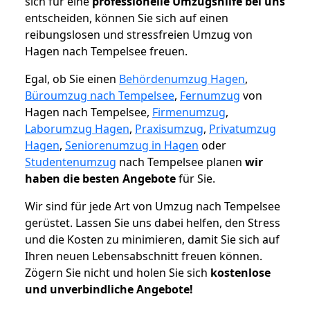
sich für eine
professionelle Umzugshilfe bei uns
entscheiden, können Sie sich auf einen
reibungslosen und stressfreien Umzug von
Hagen nach Tempelsee freuen.
Egal, ob Sie einen
Behördenumzug Hagen
,
Büroumzug nach Tempelsee
,
Fernumzug
von
Hagen nach Tempelsee,
Firmenumzug
,
Laborumzug Hagen
,
Praxisumzug
,
Privatumzug
Hagen
,
Seniorenumzug in Hagen
oder
Studentenumzug
nach Tempelsee planen
wir
haben die besten Angebote
für Sie.
Wir sind für jede Art von Umzug nach Tempelsee
gerüstet. Lassen Sie uns dabei helfen, den Stress
und die Kosten zu minimieren, damit Sie sich auf
Ihren neuen Lebensabschnitt freuen können.
Zögern Sie nicht und holen Sie sich
kostenlose
und unverbindliche Angebote!