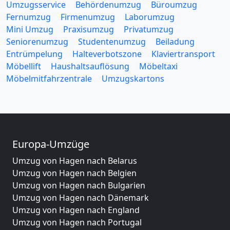
Umzugsservice
Behördenumzug
Büroumzug
Fernumzug
Firmenumzug
Laborumzug
Mini Umzug
Praxisumzug
Privatumzug
Seniorenumzug
Studentenumzug
Beiladung
Entrümpelung
Halteverbotszone
Klaviertransport
Möbellift
Haushaltsauflösung
Möbeltaxi
Möbelmitfahrzentrale
Umzugskartons
Europa-Umzüge
Umzug von Hagen nach Belarus
Umzug von Hagen nach Belgien
Umzug von Hagen nach Bulgarien
Umzug von Hagen nach Dänemark
Umzug von Hagen nach England
Umzug von Hagen nach Portugal