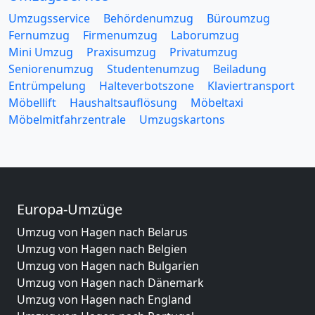
Umzugsservice
Behördenumzug
Büroumzug
Fernumzug
Firmenumzug
Laborumzug
Mini Umzug
Praxisumzug
Privatumzug
Seniorenumzug
Studentenumzug
Beiladung
Entrümpelung
Halteverbotszone
Klaviertransport
Möbellift
Haushaltsauflösung
Möbeltaxi
Möbelmitfahrzentrale
Umzugskartons
Europa-Umzüge
Umzug von Hagen nach Belarus
Umzug von Hagen nach Belgien
Umzug von Hagen nach Bulgarien
Umzug von Hagen nach Dänemark
Umzug von Hagen nach England