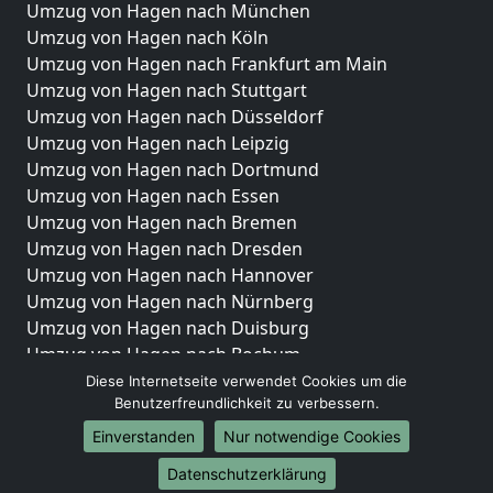
Umzug von Hagen nach München
Umzug von Hagen nach Köln
Umzug von Hagen nach Frankfurt am Main
Umzug von Hagen nach Stuttgart
Umzug von Hagen nach Düsseldorf
Umzug von Hagen nach Leipzig
Umzug von Hagen nach Dortmund
Umzug von Hagen nach Essen
Umzug von Hagen nach Bremen
Umzug von Hagen nach Dresden
Umzug von Hagen nach Hannover
Umzug von Hagen nach Nürnberg
Umzug von Hagen nach Duisburg
Umzug von Hagen nach Bochum
Umzug von Hagen nach Wuppertal
Diese Internetseite verwendet Cookies um die
Benutzerfreundlichkeit zu verbessern.
Umzug von Hagen nach Bielefeld
Umzug von Hagen nach Bonn
Einverstanden
Nur notwendige Cookies
Umzug von Hagen nach Münster
Datenschutzerklärung