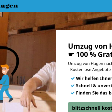
Hagen
Umzug von H
☛ 100 % Gra
Umzug von Hagen nach
- Kostenlose Angebote
✓
Wir helfen Ihne
✓
Schnell & unverb
✓
Finden Sie das 
blitzschnell ko