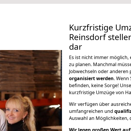
Kurzfristige U
Reinsdorf stelle
dar
Es ist nicht immer möglich
zu planen. Manchmal müss
Jobwechseln oder anderen 
organisiert werden
. Wenn S
befinden, keine Sorge! Unser
kurzfristige Umzüge von Ha
Wir verfügen über ausreic
umfangreichen und
qualif
Auswahl an Möglichkeiten, d
Wir legen großen Wert auf 