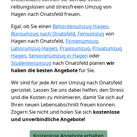
reibungslosen und stressfreien Umzug von
Hagen nach Onatsfeld freuen.
Egal, ob Sie einen
Behördenumzug Hagen
,
Büroumzug nach Onatsfeld
,
Fernumzug
von
Hagen nach Onatsfeld,
Firmenumzug
,
Laborumzug Hagen
,
Praxisumzug
,
Privatumzug
Hagen
,
Seniorenumzug in Hagen
oder
Studentenumzug
nach Onatsfeld planen
wir
haben die besten Angebote
für Sie.
Wir sind für jede Art von Umzug nach Onatsfeld
gerüstet. Lassen Sie uns dabei helfen, den Stress
und die Kosten zu minimieren, damit Sie sich auf
Ihren neuen Lebensabschnitt freuen können.
Zögern Sie nicht und holen Sie sich
kostenlose
und unverbindliche Angebote!
Kostenlose Angebote erhalten