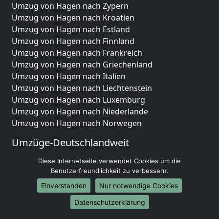
Umzug von Hagen nach Zypern
Umzug von Hagen nach Kroatien
Umzug von Hagen nach Estland
Umzug von Hagen nach Finnland
Umzug von Hagen nach Frankreich
Umzug von Hagen nach Griechenland
Umzug von Hagen nach Italien
Umzug von Hagen nach Liechtenstein
Umzug von Hagen nach Luxemburg
Umzug von Hagen nach Niederlande
Umzug von Hagen nach Norwegen
Umzüge-Deutschlandweit
Umzug von Hagen nach Berlin
Diese Internetseite verwendet Cookies um die
Umzug von Hagen nach Hamburg
Benutzerfreundlichkeit zu verbessern.
Umzug von Hagen nach München
Einverstanden
Nur notwendige Cookies
Umzug von Hagen nach Köln
Datenschutzerklärung
Umzug von Hagen nach Frankfurt am Main
Umzug von Hagen nach Stuttgart