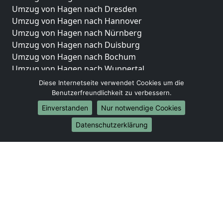
Umzug von Hagen nach Dresden
Umzug von Hagen nach Hannover
Umzug von Hagen nach Nürnberg
Umzug von Hagen nach Duisburg
Umzug von Hagen nach Bochum
Umzug von Hagen nach Wuppertal
Umzug von Hagen nach Bielefeld
Diese Internetseite verwendet Cookies um die
Umzug von Hagen nach Bonn
Benutzerfreundlichkeit zu verbessern.
Umzug von Hagen nach Münster
Einverstanden
Nur notwendige Cookies
Internationale-Umzüge
Datenschutzerklärung
Umzug von Hagen nach Brasilien
Umzug von Hagen nach Brunei Darussalam
Umzug von Hagen nach Burkina Faso
Umzug von Hagen nach Burundi
Umzug von Hagen nach Chile
Umzug von Hagen nach China
Umzug von Hagen nach Cookinseln