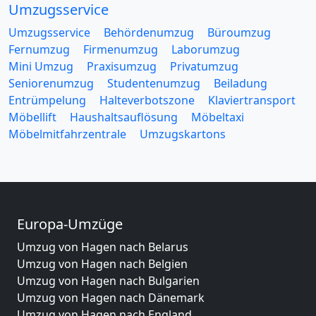
Umzugsservice
Umzugsservice
Behördenumzug
Büroumzug
Fernumzug
Firmenumzug
Laborumzug
Mini Umzug
Praxisumzug
Privatumzug
Seniorenumzug
Studentenumzug
Beiladung
Entrümpelung
Halteverbotszone
Klaviertransport
Möbellift
Haushaltsauflösung
Möbeltaxi
Möbelmitfahrzentrale
Umzugskartons
Europa-Umzüge
Umzug von Hagen nach Belarus
Umzug von Hagen nach Belgien
Umzug von Hagen nach Bulgarien
Umzug von Hagen nach Dänemark
Umzug von Hagen nach England