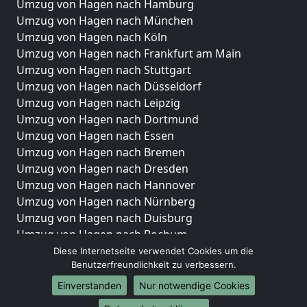
Umzug von Hagen nach Hamburg
Umzug von Hagen nach München
Umzug von Hagen nach Köln
Umzug von Hagen nach Frankfurt am Main
Umzug von Hagen nach Stuttgart
Umzug von Hagen nach Düsseldorf
Umzug von Hagen nach Leipzig
Umzug von Hagen nach Dortmund
Umzug von Hagen nach Essen
Umzug von Hagen nach Bremen
Umzug von Hagen nach Dresden
Umzug von Hagen nach Hannover
Umzug von Hagen nach Nürnberg
Umzug von Hagen nach Duisburg
Umzug von Hagen nach Bochum
Umzug von Hagen nach Wuppertal
Diese Internetseite verwendet Cookies um die
Benutzerfreundlichkeit zu verbessern.
Umzug von Hagen nach Bielefeld
Umzug von Hagen nach Bonn
Einverstanden
Nur notwendige Cookies
Umzug von Hagen nach Münster