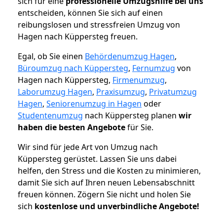
sich für eine
professionelle Umzugshilfe bei uns
entscheiden, können Sie sich auf einen
reibungslosen und stressfreien Umzug von
Hagen nach Küppersteg freuen.
Egal, ob Sie einen
Behördenumzug Hagen
,
Büroumzug nach Küppersteg
,
Fernumzug
von
Hagen nach Küppersteg,
Firmenumzug
,
Laborumzug Hagen
,
Praxisumzug
,
Privatumzug
Hagen
,
Seniorenumzug in Hagen
oder
Studentenumzug
nach Küppersteg planen
wir
haben die besten Angebote
für Sie.
Wir sind für jede Art von Umzug nach
Küppersteg gerüstet. Lassen Sie uns dabei
helfen, den Stress und die Kosten zu minimieren,
damit Sie sich auf Ihren neuen Lebensabschnitt
freuen können.
Zögern Sie nicht und holen Sie
sich
kostenlose und unverbindliche Angebote!