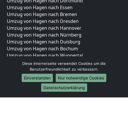
Umzug von Hagen nach Dortmund
Umzug von Hagen nach Essen
Umzug von Hagen nach Bremen
Umzug von Hagen nach Dresden
Umzug von Hagen nach Hannover
Umzug von Hagen nach Nürnberg
Umzug von Hagen nach Duisburg
Umzug von Hagen nach Bochum
Umzug von Hagen nach Wuppertal
Umzug von Hagen nach Bielefeld
Diese Internetseite verwendet Cookies um die
Umzug von Hagen nach Bonn
Benutzerfreundlichkeit zu verbessern.
Umzug von Hagen nach Münster
Einverstanden
Nur notwendige Cookies
Internationale-Umzüge
Datenschutzerklärung
Umzug von Hagen nach Brasilien
Umzug von Hagen nach Brunei Darussalam
Umzug von Hagen nach Burkina Faso
Umzug von Hagen nach Burundi
Umzug von Hagen nach Chile