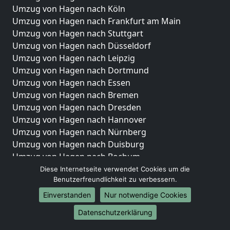
Umzug von Hagen nach Köln
Umzug von Hagen nach Frankfurt am Main
Umzug von Hagen nach Stuttgart
Umzug von Hagen nach Düsseldorf
Umzug von Hagen nach Leipzig
Umzug von Hagen nach Dortmund
Umzug von Hagen nach Essen
Umzug von Hagen nach Bremen
Umzug von Hagen nach Dresden
Umzug von Hagen nach Hannover
Umzug von Hagen nach Nürnberg
Umzug von Hagen nach Duisburg
Umzug von Hagen nach Bochum
Umzug von Hagen nach Wuppertal
Diese Internetseite verwendet Cookies um die
Benutzerfreundlichkeit zu verbessern.
Umzug von Hagen nach Bielefeld
Umzug von Hagen nach Bonn
Einverstanden
Nur notwendige Cookies
Umzug von Hagen nach Münster
Datenschutzerklärung
Internationale-Umzüge