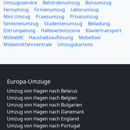
Umzugsservice
Behördenumzug
Büroumzug
Fernumzug
Firmenumzug
Laborumzug
Mini Umzug
Praxisumzug
Privatumzug
Seniorenumzug
Studentenumzug
Beiladung
Entrümpelung
Halteverbotszone
Klaviertransport
Möbellift
Haushaltsauflösung
Möbeltaxi
Möbelmitfahrzentrale
Umzugskartons
Europa-Umzüge
Umzug von Hagen nach Belarus
Umzug von Hagen nach Belgien
Umzug von Hagen nach Bulgarien
Umzug von Hagen nach Dänemark
Umzug von Hagen nach England
Umzug von Hagen nach Portugal