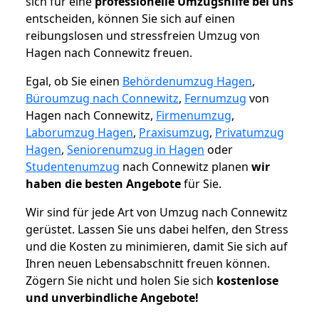
sich für eine
professionelle Umzugshilfe bei uns
entscheiden, können Sie sich auf einen
reibungslosen und stressfreien Umzug von
Hagen nach Connewitz freuen.
Egal, ob Sie einen
Behördenumzug Hagen
,
Büroumzug nach Connewitz
,
Fernumzug
von
Hagen nach Connewitz,
Firmenumzug
,
Laborumzug Hagen
,
Praxisumzug
,
Privatumzug
Hagen
,
Seniorenumzug in Hagen
oder
Studentenumzug
nach Connewitz planen
wir
haben die besten Angebote
für Sie.
Wir sind für jede Art von Umzug nach Connewitz
gerüstet. Lassen Sie uns dabei helfen, den Stress
und die Kosten zu minimieren, damit Sie sich auf
Ihren neuen Lebensabschnitt freuen können.
Zögern Sie nicht und holen Sie sich
kostenlose
und unverbindliche Angebote!