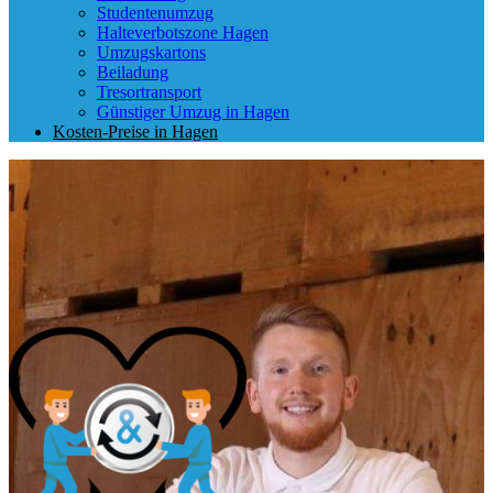
Studentenumzug
Halteverbotszone Hagen
Umzugskartons
Beiladung
Tresortransport
Günstiger Umzug in Hagen
Kosten-Preise in Hagen