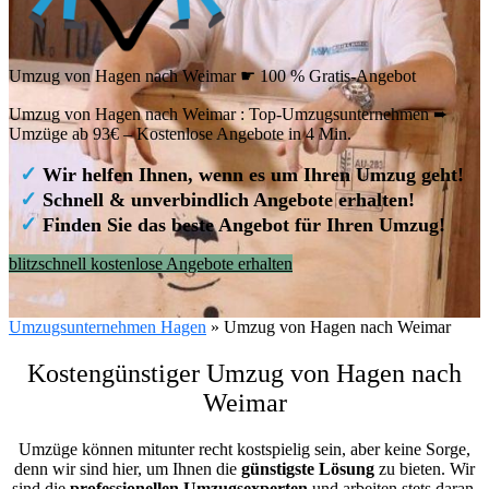
Umzug von Hagen nach Weimar ☛ 100 % Gratis-Angebot
Umzug von Hagen nach Weimar : Top-Umzugsunternehmen ➨
Umzüge ab 93€ – Kostenlose Angebote in 4 Min.
✓
Wir helfen Ihnen, wenn es um Ihren Umzug geht!
✓
Schnell & unverbindlich Angebote erhalten!
✓
Finden Sie das beste Angebot für Ihren Umzug!
blitzschnell kostenlose Angebote erhalten
Umzugsunternehmen Hagen
»
Umzug von Hagen nach Weimar
Kostengünstiger Umzug von Hagen nach
Weimar
Umzüge können mitunter recht kostspielig sein, aber keine Sorge,
denn wir sind hier, um Ihnen die
günstigste
Lösung
zu bieten. Wir
sind die
professionellen Umzugsexperten
und arbeiten stets daran,