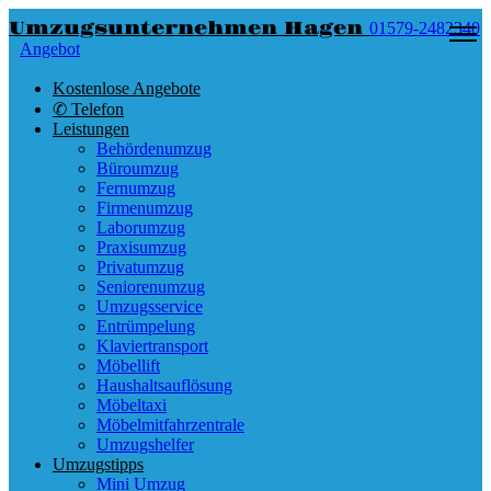
Umzugsunternehmen Hagen
01579-2482340
Angebot
Kostenlose Angebote
✆ Telefon
Leistungen
Behördenumzug
Büroumzug
Fernumzug
Firmenumzug
Laborumzug
Praxisumzug
Privatumzug
Seniorenumzug
Umzugsservice
Entrümpelung
Klaviertransport
Möbellift
Haushaltsauflösung
Möbeltaxi
Möbelmitfahrzentrale
Umzugshelfer
Umzugstipps
Mini Umzug