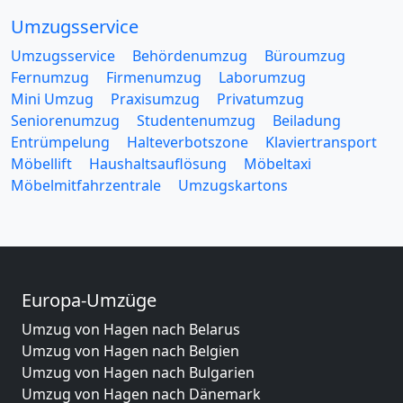
Umzugsservice
Umzugsservice
Behördenumzug
Büroumzug
Fernumzug
Firmenumzug
Laborumzug
Mini Umzug
Praxisumzug
Privatumzug
Seniorenumzug
Studentenumzug
Beiladung
Entrümpelung
Halteverbotszone
Klaviertransport
Möbellift
Haushaltsauflösung
Möbeltaxi
Möbelmitfahrzentrale
Umzugskartons
Europa-Umzüge
Umzug von Hagen nach Belarus
Umzug von Hagen nach Belgien
Umzug von Hagen nach Bulgarien
Umzug von Hagen nach Dänemark