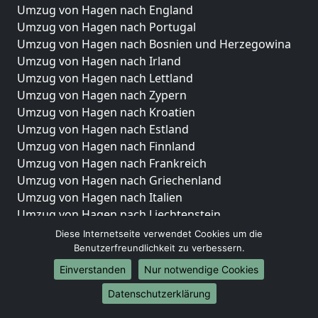
Umzug von Hagen nach England
Umzug von Hagen nach Portugal
Umzug von Hagen nach Bosnien und Herzegowina
Umzug von Hagen nach Irland
Umzug von Hagen nach Lettland
Umzug von Hagen nach Zypern
Umzug von Hagen nach Kroatien
Umzug von Hagen nach Estland
Umzug von Hagen nach Finnland
Umzug von Hagen nach Frankreich
Umzug von Hagen nach Griechenland
Umzug von Hagen nach Italien
Umzug von Hagen nach Liechtenstein
Umzug von Hagen nach Luxemburg
Diese Internetseite verwendet Cookies um die
Umzug von Hagen nach Niederlande
Benutzerfreundlichkeit zu verbessern.
Umzug von Hagen nach Norwegen
Einverstanden
Nur notwendige Cookies
Umzüge-Deutschlandweit
Datenschutzerklärung
Umzug von Hagen nach Berlin