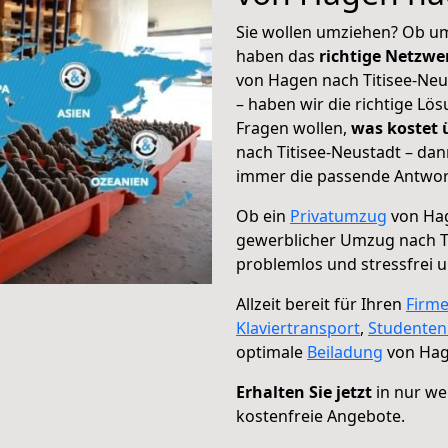
Sie wollen umziehen? Ob um
haben das
richtige Netzw
von Hagen nach Titisee-Neu
– haben wir die richtige Lö
Fragen wollen,
was kostet
nach Titisee-Neustadt – dan
immer die passende Antwort
Ob ein
Privatumzug
von Hag
gewerblicher Umzug nach T
problemlos und stressfrei 
Allzeit bereit für Ihren
Firm
Klaviertransport
,
Studente
optimale
Beiladung
von Hage
Erhalten Sie jetzt
in nur we
kostenfreie Angebote.