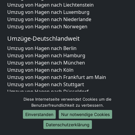
Umzug von Hagen nach Liechtenstein
Umzug von Hagen nach Luxemburg
Umzug von Hagen nach Niederlande
Umzug von Hagen nach Norwegen
Umzüge-Deutschlandweit
Umzug von Hagen nach Berlin
Umzug von Hagen nach Hamburg
Umzug von Hagen nach München
Umzug von Hagen nach Köln
Umzug von Hagen nach Frankfurt am Main
Umzug von Hagen nach Stuttgart
Umzug von Hagen nach Düsseldorf
Umzug von Hagen nach Leipzig
Diese Internetseite verwendet Cookies um die
Umzug von Hagen nach Dortmund
Benutzerfreundlichkeit zu verbessern.
Umzug von Hagen nach Essen
Einverstanden
Nur notwendige Cookies
Umzug von Hagen nach Bremen
Datenschutzerklärung
Umzug von Hagen nach Dresden
Umzug von Hagen nach Hannover