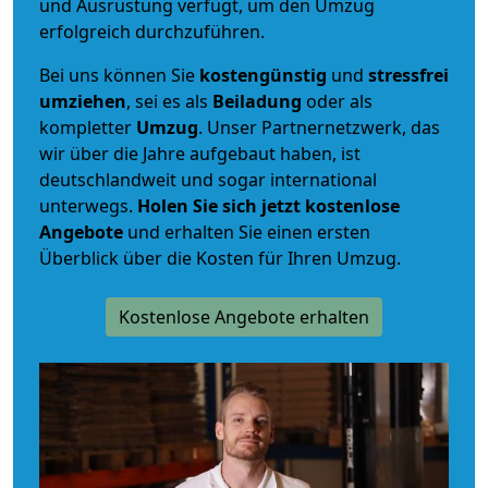
und Ausrüstung verfügt, um den Umzug
erfolgreich durchzuführen.
Bei uns können Sie
kostengünstig
und
stressfrei
umziehen
, sei es als
Beiladung
oder als
kompletter
Umzug
. Unser Partnernetzwerk, das
wir über die Jahre aufgebaut haben, ist
deutschlandweit und sogar international
unterwegs.
Holen Sie sich jetzt kostenlose
Angebote
und erhalten Sie einen ersten
Überblick über die Kosten für Ihren Umzug.
Kostenlose Angebote erhalten