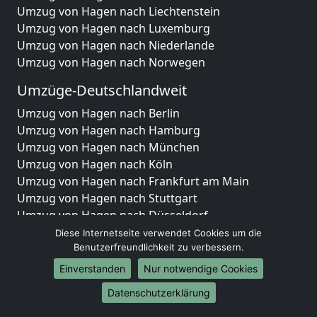
Umzug von Hagen nach Liechtenstein
Umzug von Hagen nach Luxemburg
Umzug von Hagen nach Niederlande
Umzug von Hagen nach Norwegen
Umzüge-Deutschlandweit
Umzug von Hagen nach Berlin
Umzug von Hagen nach Hamburg
Umzug von Hagen nach München
Umzug von Hagen nach Köln
Umzug von Hagen nach Frankfurt am Main
Umzug von Hagen nach Stuttgart
Umzug von Hagen nach Düsseldorf
Umzug von Hagen nach Leipzig
Diese Internetseite verwendet Cookies um die
Umzug von Hagen nach Dortmund
Benutzerfreundlichkeit zu verbessern.
Umzug von Hagen nach Essen
Einverstanden
Nur notwendige Cookies
Umzug von Hagen nach Bremen
Datenschutzerklärung
Umzug von Hagen nach Dresden
Umzug von Hagen nach Hannover