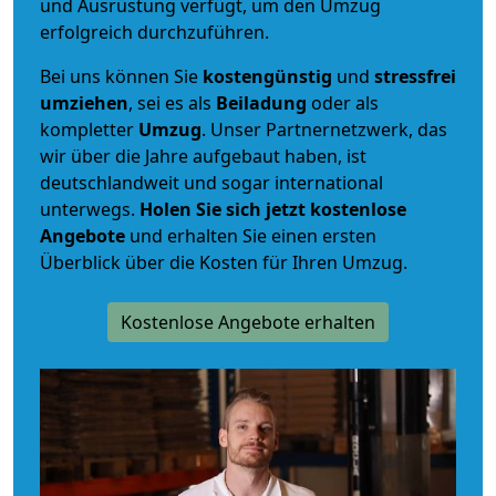
und Ausrüstung verfügt, um den Umzug
erfolgreich durchzuführen.
Bei uns können Sie
kostengünstig
und
stressfrei
umziehen
, sei es als
Beiladung
oder als
kompletter
Umzug
. Unser Partnernetzwerk, das
wir über die Jahre aufgebaut haben, ist
deutschlandweit und sogar international
unterwegs.
Holen Sie sich jetzt kostenlose
Angebote
und erhalten Sie einen ersten
Überblick über die Kosten für Ihren Umzug.
Kostenlose Angebote erhalten