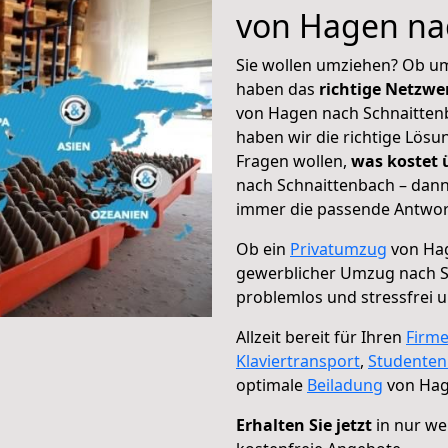
von Hagen na
Sie wollen umziehen? Ob um
haben das
richtige Netzw
von Hagen nach Schnaittenb
haben wir die richtige Lösu
Fragen wollen,
was kostet
nach Schnaittenbach – dann
immer die passende Antwort
Ob ein
Privatumzug
von Hag
gewerblicher Umzug nach S
problemlos und stressfrei 
Allzeit bereit für Ihren
Firm
Klaviertransport
,
Studente
optimale
Beiladung
von Hag
Erhalten Sie jetzt
in nur we