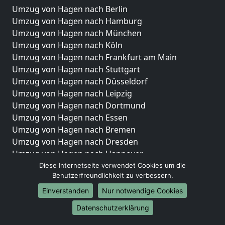
Umzug von Hagen nach Berlin
Umzug von Hagen nach Hamburg
Umzug von Hagen nach München
Umzug von Hagen nach Köln
Umzug von Hagen nach Frankfurt am Main
Umzug von Hagen nach Stuttgart
Umzug von Hagen nach Düsseldorf
Umzug von Hagen nach Leipzig
Umzug von Hagen nach Dortmund
Umzug von Hagen nach Essen
Umzug von Hagen nach Bremen
Umzug von Hagen nach Dresden
Umzug von Hagen nach Hannover
Umzug von Hagen nach Nürnberg
Diese Internetseite verwendet Cookies um die
Benutzerfreundlichkeit zu verbessern.
Umzug von Hagen nach Duisburg
Umzug von Hagen nach Bochum
Einverstanden
Nur notwendige Cookies
Umzug von Hagen nach Wuppertal
Datenschutzerklärung
Umzug von Hagen nach Bielefeld