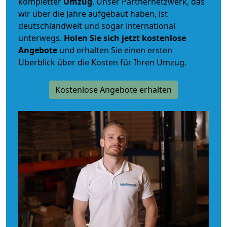
kompletter
Umzug
. Unser Partnernetzwerk, das
wir über die Jahre aufgebaut haben, ist
deutschlandweit und sogar international
unterwegs.
Holen Sie sich jetzt kostenlose
Angebote
und erhalten Sie einen ersten
Überblick über die Kosten für Ihren Umzug.
Kostenlose Angebote erhalten