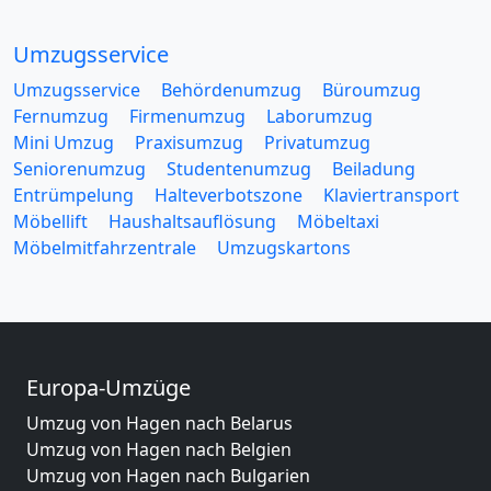
Umzugsservice
Umzugsservice
Behördenumzug
Büroumzug
Fernumzug
Firmenumzug
Laborumzug
Mini Umzug
Praxisumzug
Privatumzug
Seniorenumzug
Studentenumzug
Beiladung
Entrümpelung
Halteverbotszone
Klaviertransport
Möbellift
Haushaltsauflösung
Möbeltaxi
Möbelmitfahrzentrale
Umzugskartons
Europa-Umzüge
Umzug von Hagen nach Belarus
Umzug von Hagen nach Belgien
Umzug von Hagen nach Bulgarien