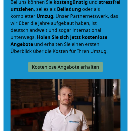
Bei uns können Sie
kostengünstig
und
stressfrei
umziehen
, sei es als
Beiladung
oder als
kompletter
Umzug
. Unser Partnernetzwerk, das
wir über die Jahre aufgebaut haben, ist
deutschlandweit und sogar international
unterwegs.
Holen Sie sich jetzt kostenlose
Angebote
und erhalten Sie einen ersten
Überblick über die Kosten für Ihren Umzug.
Kostenlose Angebote erhalten