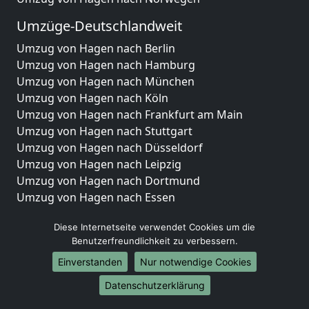
Umzüge-Deutschlandweit
Umzug von Hagen nach Berlin
Umzug von Hagen nach Hamburg
Umzug von Hagen nach München
Umzug von Hagen nach Köln
Umzug von Hagen nach Frankfurt am Main
Umzug von Hagen nach Stuttgart
Umzug von Hagen nach Düsseldorf
Umzug von Hagen nach Leipzig
Umzug von Hagen nach Dortmund
Umzug von Hagen nach Essen
Umzug von Hagen nach Bremen
Diese Internetseite verwendet Cookies um die
Umzug von Hagen nach Dresden
Benutzerfreundlichkeit zu verbessern.
Umzug von Hagen nach Hannover
Umzug von Hagen nach Nürnberg
Einverstanden
Nur notwendige Cookies
Umzug von Hagen nach Duisburg
Datenschutzerklärung
Umzug von Hagen nach Bochum