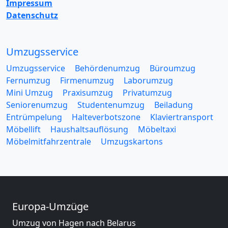
Impressum
Datenschutz
Umzugsservice
Umzugsservice
Behördenumzug
Büroumzug
Fernumzug
Firmenumzug
Laborumzug
Mini Umzug
Praxisumzug
Privatumzug
Seniorenumzug
Studentenumzug
Beiladung
Entrümpelung
Halteverbotszone
Klaviertransport
Möbellift
Haushaltsauflösung
Möbeltaxi
Möbelmitfahrzentrale
Umzugskartons
Europa-Umzüge
Umzug von Hagen nach Belarus