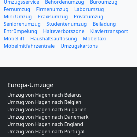
Umzugsservice
Behördenumzug
Büroumzug
Fernumzug
Firmenumzug
Laborumzug
Mini Umzug
Praxisumzug
Privatumzug
Seniorenumzug
Studentenumzug
Beiladung
Entrümpelung
Halteverbotszone
Klaviertransport
Möbellift
Haushaltsauflösung
Möbeltaxi
Möbelmitfahrzentrale
Umzugskartons
Europa-Umzüge
Umzug von Hagen nach Belarus
Umzug von Hagen nach Belgien
Umzug von Hagen nach Bulgarien
Umzug von Hagen nach Dänemark
Umzug von Hagen nach England
Umzug von Hagen nach Portugal