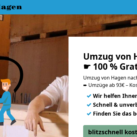
Hagen
Umzug von H
☛ 100 % Gra
Umzug von Hagen nac
➨ Umzüge ab 93€ – Kos
✓
Wir helfen Ihne
✓
Schnell & unverb
✓
Finden Sie das 
blitzschnell ko