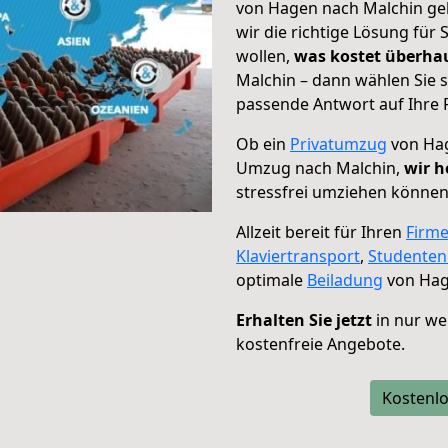
von Hagen nach Malchin geh
wir die richtige Lösung für
wollen,
was kostet überh
Malchin – dann wählen Sie 
passende Antwort auf Ihre 
Ob ein
Privatumzug
von Hag
Umzug nach Malchin,
wir h
stressfrei umziehen können
Allzeit bereit für Ihren
Firm
Klaviertransport
,
Studente
optimale
Beiladung
von Hag
Erhalten Sie jetzt
in nur we
kostenfreie Angebote.
Kostenlo