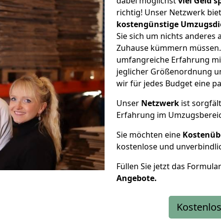
dabei möglichst
viel Geld 
richtig! Unser Netzwerk bi
kostengünstige Umzugsdi
Sie sich um nichts anderes 
Zuhause kümmern müssen. W
umfangreiche Erfahrung mi
jeglicher Größenordnung u
wir für jedes Budget eine 
Unser
Netzwerk
ist sorgfäl
Erfahrung im Umzugsberei
Sie möchten eine
Kostenüb
kostenlose und unverbindli
Füllen Sie jetzt das Formula
Angebote.
Kostenlos