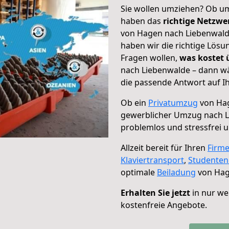
Sie wollen umziehen? Ob um
haben das
richtige Netzw
von Hagen nach Liebenwalde
haben wir die richtige Lösu
Fragen wollen,
was kostet
nach Liebenwalde – dann wä
die passende Antwort auf Ih
Ob ein
Privatumzug
von Hag
gewerblicher Umzug nach 
problemlos und stressfrei 
Allzeit bereit für Ihren
Firm
Klaviertransport
,
Studente
optimale
Beiladung
von Hag
Erhalten Sie jetzt
in nur we
kostenfreie Angebote.