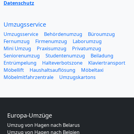
Datenschutz
Umzugsservice
Umzugsservice
Behördenumzug
Büroumzug
Fernumzug
Firmenumzug
Laborumzug
Mini Umzug
Praxisumzug
Privatumzug
Seniorenumzug
Studentenumzug
Beiladung
Entrümpelung
Halteverbotszone
Klaviertransport
Möbellift
Haushaltsauflösung
Möbeltaxi
Möbelmitfahrzentrale
Umzugskartons
Europa-Umzüge
Umzug von Hagen nach Belarus
Umzug von Hagen nach Belgien