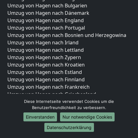
Umzug von Hagen nach Bulgarien
Umzug von Hagen nach Dänemark
Umzug von Hagen nach England
Umzug von Hagen nach Portugal
Umzug von Hagen nach Bosnien und Herzegowina
Umzug von Hagen nach Irland
Umzug von Hagen nach Lettland
Umzug von Hagen nach Zypern
Umzug von Hagen nach Kroatien
Umzug von Hagen nach Estland
Umzug von Hagen nach Finnland
Umzug von Hagen nach Frankreich
Umzug von Hagen nach Griechenland
Umzug von Hagen nach Italien
Diese Internetseite verwendet Cookies um die
Benutzerfreundlichkeit zu verbessern.
Umzug von Hagen nach Liechtenstein
Umzug von Hagen nach Luxemburg
Einverstanden
Nur notwendige Cookies
Umzug von Hagen nach Niederlande
Datenschutzerklärung
Umzug von Hagen nach Norwegen