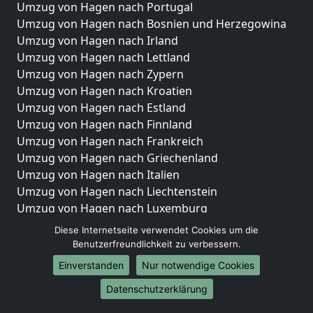
Umzug von Hagen nach Portugal
Umzug von Hagen nach Bosnien und Herzegowina
Umzug von Hagen nach Irland
Umzug von Hagen nach Lettland
Umzug von Hagen nach Zypern
Umzug von Hagen nach Kroatien
Umzug von Hagen nach Estland
Umzug von Hagen nach Finnland
Umzug von Hagen nach Frankreich
Umzug von Hagen nach Griechenland
Umzug von Hagen nach Italien
Umzug von Hagen nach Liechtenstein
Umzug von Hagen nach Luxemburg
Umzug von Hagen nach Niederlande
Diese Internetseite verwendet Cookies um die
Umzug von Hagen nach Norwegen
Benutzerfreundlichkeit zu verbessern.
Einverstanden
Nur notwendige Cookies
Umzüge-Deutschlandweit
Datenschutzerklärung
Umzug von Hagen nach Berlin
Umzug von Hagen nach Hamburg