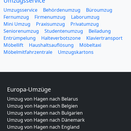
Umzugsservice
Umzugsservice
Behördenumzug
Büroumzug
Fernumzug
Firmenumzug
Laborumzug
Mini Umzug
Praxisumzug
Privatumzug
Seniorenumzug
Studentenumzug
Beiladung
Entrümpelung
Halteverbotszone
Klaviertransport
Möbellift
Haushaltsauflösung
Möbeltaxi
Möbelmitfahrzentrale
Umzugskartons
Europa-Umzüge
Umzug von Hagen nach Belarus
Umzug von Hagen nach Belgien
Umzug von Hagen nach Bulgarien
Umzug von Hagen nach Dänemark
Umzug von Hagen nach England