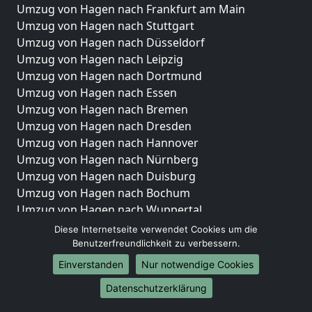
Umzug von Hagen nach Frankfurt am Main
Umzug von Hagen nach Stuttgart
Umzug von Hagen nach Düsseldorf
Umzug von Hagen nach Leipzig
Umzug von Hagen nach Dortmund
Umzug von Hagen nach Essen
Umzug von Hagen nach Bremen
Umzug von Hagen nach Dresden
Umzug von Hagen nach Hannover
Umzug von Hagen nach Nürnberg
Umzug von Hagen nach Duisburg
Umzug von Hagen nach Bochum
Umzug von Hagen nach Wuppertal
Umzug von Hagen nach Bielefeld
Diese Internetseite verwendet Cookies um die
Umzug von Hagen nach Bonn
Benutzerfreundlichkeit zu verbessern.
Umzug von Hagen nach Münster
Einverstanden
Nur notwendige Cookies
Internationale-Umzüge
Datenschutzerklärung
Umzug von Hagen nach Brasilien