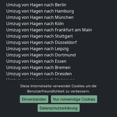
Umzug von Hagen nach Berlin
Umzug von Hagen nach Hamburg
Umzug von Hagen nach München
Umzug von Hagen nach Köln
Umzug von Hagen nach Frankfurt am Main
Umzug von Hagen nach Stuttgart
Umzug von Hagen nach Düsseldorf
Umzug von Hagen nach Leipzig
Umzug von Hagen nach Dortmund
Umzug von Hagen nach Essen
Umzug von Hagen nach Bremen
Umzug von Hagen nach Dresden
Umzug von Hagen nach Hannover
Umzug von Hagen nach Nürnberg
Diese Internetseite verwendet Cookies um die
Benutzerfreundlichkeit zu verbessern.
Umzug von Hagen nach Duisburg
Umzug von Hagen nach Bochum
Einverstanden
Nur notwendige Cookies
Umzug von Hagen nach Wuppertal
Datenschutzerklärung
Umzug von Hagen nach Bielefeld