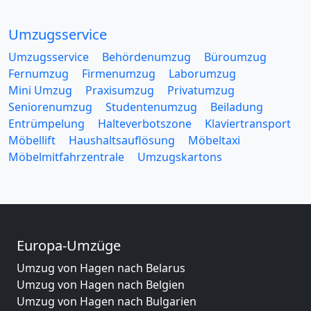
Umzugsservice
Umzugsservice
Behördenumzug
Büroumzug
Fernumzug
Firmenumzug
Laborumzug
Mini Umzug
Praxisumzug
Privatumzug
Seniorenumzug
Studentenumzug
Beiladung
Entrümpelung
Halteverbotszone
Klaviertransport
Möbellift
Haushaltsauflösung
Möbeltaxi
Möbelmitfahrzentrale
Umzugskartons
Europa-Umzüge
Umzug von Hagen nach Belarus
Umzug von Hagen nach Belgien
Umzug von Hagen nach Bulgarien