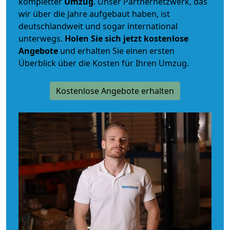
kompletter
Umzug
. Unser Partnernetzwerk, das
wir über die Jahre aufgebaut haben, ist
deutschlandweit und sogar international
unterwegs.
Holen Sie sich jetzt kostenlose
Angebote
und erhalten Sie einen ersten
Überblick über die Kosten für Ihren Umzug.
Kostenlose Angebote erhalten