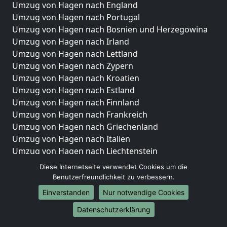
Umzug von Hagen nach England
Umzug von Hagen nach Portugal
Umzug von Hagen nach Bosnien und Herzegowina
Umzug von Hagen nach Irland
Umzug von Hagen nach Lettland
Umzug von Hagen nach Zypern
Umzug von Hagen nach Kroatien
Umzug von Hagen nach Estland
Umzug von Hagen nach Finnland
Umzug von Hagen nach Frankreich
Umzug von Hagen nach Griechenland
Umzug von Hagen nach Italien
Umzug von Hagen nach Liechtenstein
Umzug von Hagen nach Luxemburg
Diese Internetseite verwendet Cookies um die
Umzug von Hagen nach Niederlande
Benutzerfreundlichkeit zu verbessern.
Umzug von Hagen nach Norwegen
Einverstanden
Nur notwendige Cookies
Umzüge-Deutschlandweit
Datenschutzerklärung
Umzug von Hagen nach Berlin