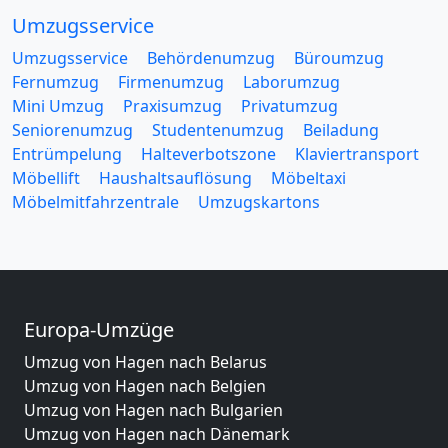
Umzugsservice
Umzugsservice
Behördenumzug
Büroumzug
Fernumzug
Firmenumzug
Laborumzug
Mini Umzug
Praxisumzug
Privatumzug
Seniorenumzug
Studentenumzug
Beiladung
Entrümpelung
Halteverbotszone
Klaviertransport
Möbellift
Haushaltsauflösung
Möbeltaxi
Möbelmitfahrzentrale
Umzugskartons
Europa-Umzüge
Umzug von Hagen nach Belarus
Umzug von Hagen nach Belgien
Umzug von Hagen nach Bulgarien
Umzug von Hagen nach Dänemark