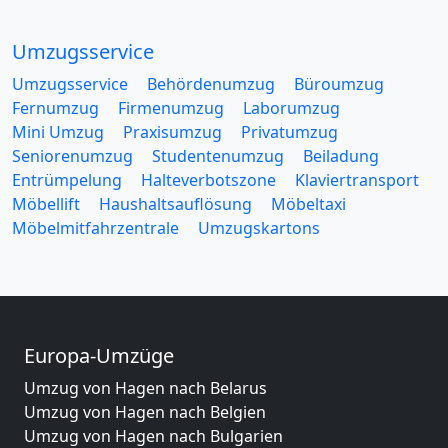
Umzugsservice
Umzugsservice
Behördenumzug
Büroumzug
Fernumzug
Firmenumzug
Laborumzug
Mini Umzug
Praxisumzug
Privatumzug
Seniorenumzug
Studentenumzug
Beiladung
Entrümpelung
Halteverbotszone
Klaviertransport
Möbellift
Haushaltsauflösung
Möbeltaxi
Möbelmitfahrzentrale
Umzugskartons
Europa-Umzüge
Umzug von Hagen nach Belarus
Umzug von Hagen nach Belgien
Umzug von Hagen nach Bulgarien