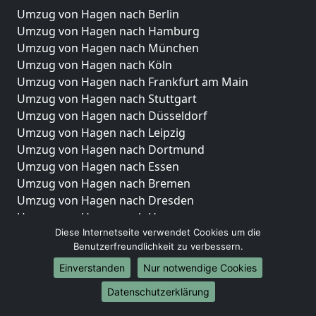
Umzug von Hagen nach Berlin
Umzug von Hagen nach Hamburg
Umzug von Hagen nach München
Umzug von Hagen nach Köln
Umzug von Hagen nach Frankfurt am Main
Umzug von Hagen nach Stuttgart
Umzug von Hagen nach Düsseldorf
Umzug von Hagen nach Leipzig
Umzug von Hagen nach Dortmund
Umzug von Hagen nach Essen
Umzug von Hagen nach Bremen
Umzug von Hagen nach Dresden
Umzug von Hagen nach Hannover
Umzug von Hagen nach Nürnberg
Diese Internetseite verwendet Cookies um die
Benutzerfreundlichkeit zu verbessern.
Umzug von Hagen nach Duisburg
Umzug von Hagen nach Bochum
Einverstanden
Nur notwendige Cookies
Umzug von Hagen nach Wuppertal
Datenschutzerklärung
Umzug von Hagen nach Bielefeld