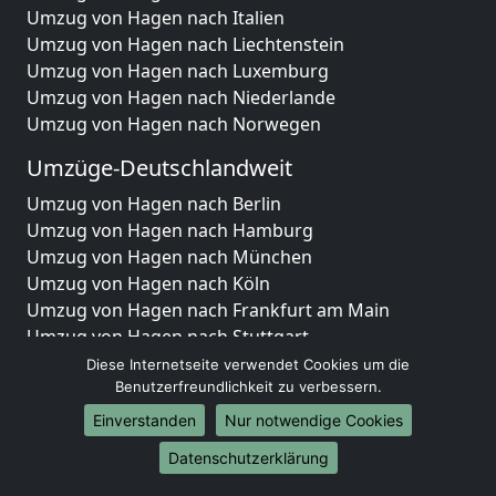
Umzug von Hagen nach Italien
Umzug von Hagen nach Liechtenstein
Umzug von Hagen nach Luxemburg
Umzug von Hagen nach Niederlande
Umzug von Hagen nach Norwegen
Umzüge-Deutschlandweit
Umzug von Hagen nach Berlin
Umzug von Hagen nach Hamburg
Umzug von Hagen nach München
Umzug von Hagen nach Köln
Umzug von Hagen nach Frankfurt am Main
Umzug von Hagen nach Stuttgart
Umzug von Hagen nach Düsseldorf
Diese Internetseite verwendet Cookies um die
Umzug von Hagen nach Leipzig
Benutzerfreundlichkeit zu verbessern.
Umzug von Hagen nach Dortmund
Einverstanden
Nur notwendige Cookies
Umzug von Hagen nach Essen
Datenschutzerklärung
Umzug von Hagen nach Bremen
Umzug von Hagen nach Dresden