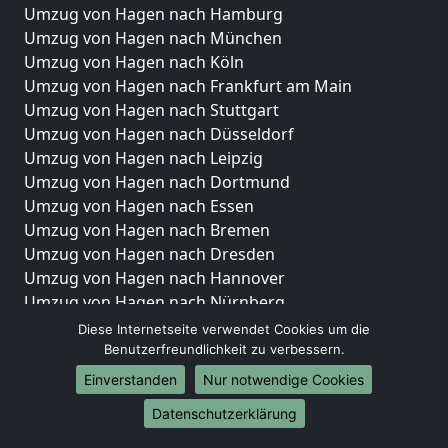
Umzug von Hagen nach Hamburg
Umzug von Hagen nach München
Umzug von Hagen nach Köln
Umzug von Hagen nach Frankfurt am Main
Umzug von Hagen nach Stuttgart
Umzug von Hagen nach Düsseldorf
Umzug von Hagen nach Leipzig
Umzug von Hagen nach Dortmund
Umzug von Hagen nach Essen
Umzug von Hagen nach Bremen
Umzug von Hagen nach Dresden
Umzug von Hagen nach Hannover
Umzug von Hagen nach Nürnberg
Umzug von Hagen nach Duisburg
Diese Internetseite verwendet Cookies um die
Umzug von Hagen nach Bochum
Benutzerfreundlichkeit zu verbessern.
Umzug von Hagen nach Wuppertal
Einverstanden
Nur notwendige Cookies
Umzug von Hagen nach Bielefeld
Datenschutzerklärung
Umzug von Hagen nach Bonn
Umzug von Hagen nach Münster