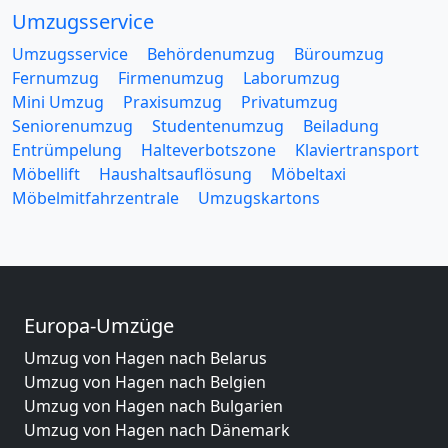
Umzugsservice
Umzugsservice
Behördenumzug
Büroumzug
Fernumzug
Firmenumzug
Laborumzug
Mini Umzug
Praxisumzug
Privatumzug
Seniorenumzug
Studentenumzug
Beiladung
Entrümpelung
Halteverbotszone
Klaviertransport
Möbellift
Haushaltsauflösung
Möbeltaxi
Möbelmitfahrzentrale
Umzugskartons
Europa-Umzüge
Umzug von Hagen nach Belarus
Umzug von Hagen nach Belgien
Umzug von Hagen nach Bulgarien
Umzug von Hagen nach Dänemark