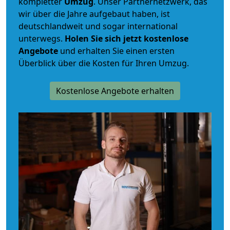
kompletter
Umzug
. Unser Partnernetzwerk, das
wir über die Jahre aufgebaut haben, ist
deutschlandweit und sogar international
unterwegs.
Holen Sie sich jetzt kostenlose
Angebote
und erhalten Sie einen ersten
Überblick über die Kosten für Ihren Umzug.
Kostenlose Angebote erhalten