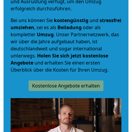
und Ausrüstung verfügt, um den Umzug
erfolgreich durchzuführen.
Bei uns können Sie
kostengünstig
und
stressfrei
umziehen
, sei es als
Beiladung
oder als
kompletter
Umzug
. Unser Partnernetzwerk, das
wir über die Jahre aufgebaut haben, ist
deutschlandweit und sogar international
unterwegs.
Holen Sie sich jetzt kostenlose
Angebote
und erhalten Sie einen ersten
Überblick über die Kosten für Ihren Umzug.
Kostenlose Angebote erhalten