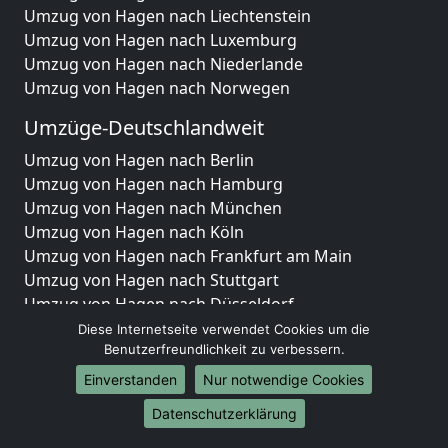
Umzug von Hagen nach Liechtenstein
Umzug von Hagen nach Luxemburg
Umzug von Hagen nach Niederlande
Umzug von Hagen nach Norwegen
Umzüge-Deutschlandweit
Umzug von Hagen nach Berlin
Umzug von Hagen nach Hamburg
Umzug von Hagen nach München
Umzug von Hagen nach Köln
Umzug von Hagen nach Frankfurt am Main
Umzug von Hagen nach Stuttgart
Umzug von Hagen nach Düsseldorf
Umzug von Hagen nach Leipzig
Diese Internetseite verwendet Cookies um die
Umzug von Hagen nach Dortmund
Benutzerfreundlichkeit zu verbessern.
Umzug von Hagen nach Essen
Einverstanden
Nur notwendige Cookies
Umzug von Hagen nach Bremen
Datenschutzerklärung
Umzug von Hagen nach Dresden
Umzug von Hagen nach Hannover