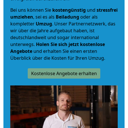
Bei uns können Sie
kostengünstig
und
stressfrei
umziehen
, sei es als
Beiladung
oder als
kompletter
Umzug
. Unser Partnernetzwerk, das
wir über die Jahre aufgebaut haben, ist
deutschlandweit und sogar international
unterwegs.
Holen Sie sich jetzt kostenlose
Angebote
und erhalten Sie einen ersten
Überblick über die Kosten für Ihren Umzug.
Kostenlose Angebote erhalten