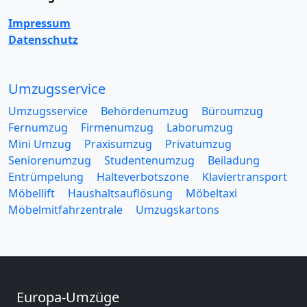
Impressum
Datenschutz
Umzugsservice
Umzugsservice
Behördenumzug
Büroumzug
Fernumzug
Firmenumzug
Laborumzug
Mini Umzug
Praxisumzug
Privatumzug
Seniorenumzug
Studentenumzug
Beiladung
Entrümpelung
Halteverbotszone
Klaviertransport
Möbellift
Haushaltsauflösung
Möbeltaxi
Möbelmitfahrzentrale
Umzugskartons
Europa-Umzüge