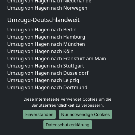
Umzug von Hagen nach Niederlande
Umzug von Hagen nach Norwegen
Umzüge-Deutschlandweit
Umzug von Hagen nach Berlin
Umzug von Hagen nach Hamburg
Umzug von Hagen nach München
Umzug von Hagen nach Köln
Umzug von Hagen nach Frankfurt am Main
Umzug von Hagen nach Stuttgart
Umzug von Hagen nach Düsseldorf
Umzug von Hagen nach Leipzig
Umzug von Hagen nach Dortmund
Umzug von Hagen nach Essen
Diese Internetseite verwendet Cookies um die
Umzug von Hagen nach Bremen
Benutzerfreundlichkeit zu verbessern.
Umzug von Hagen nach Dresden
Einverstanden
Nur notwendige Cookies
Umzug von Hagen nach Hannover
Umzug von Hagen nach Nürnberg
Datenschutzerklärung
Umzug von Hagen nach Duisburg