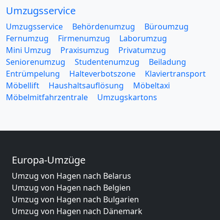
Umzugsservice
Umzugsservice
Behördenumzug
Büroumzug
Fernumzug
Firmenumzug
Laborumzug
Mini Umzug
Praxisumzug
Privatumzug
Seniorenumzug
Studentenumzug
Beiladung
Entrümpelung
Halteverbotszone
Klaviertransport
Möbellift
Haushaltsauflösung
Möbeltaxi
Möbelmitfahrzentrale
Umzugskartons
Europa-Umzüge
Umzug von Hagen nach Belarus
Umzug von Hagen nach Belgien
Umzug von Hagen nach Bulgarien
Umzug von Hagen nach Dänemark