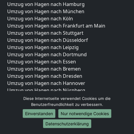
Umzug von Hagen nach Hamburg
Umzug von Hagen nach München
Umzug von Hagen nach Köln
Umzug von Hagen nach Frankfurt am Main
Umzug von Hagen nach Stuttgart
Umzug von Hagen nach Düsseldorf
Umzug von Hagen nach Leipzig
Umzug von Hagen nach Dortmund
Umzug von Hagen nach Essen
Umzug von Hagen nach Bremen
Umzug von Hagen nach Dresden
Umzug von Hagen nach Hannover
Umzug von Hagen nach Nürnberg
Umzug von Hagen nach Duisburg
Diese Internetseite verwendet Cookies um die
Umzug von Hagen nach Bochum
Benutzerfreundlichkeit zu verbessern.
Umzug von Hagen nach Wuppertal
Einverstanden
Nur notwendige Cookies
Umzug von Hagen nach Bielefeld
Datenschutzerklärung
Umzug von Hagen nach Bonn
Umzug von Hagen nach Münster