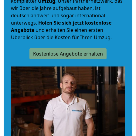
kompletter
Umzug
. Unser Partnernetzwerk, das
wir über die Jahre aufgebaut haben, ist
deutschlandweit und sogar international
unterwegs.
Holen Sie sich jetzt kostenlose
Angebote
und erhalten Sie einen ersten
Überblick über die Kosten für Ihren Umzug.
Kostenlose Angebote erhalten